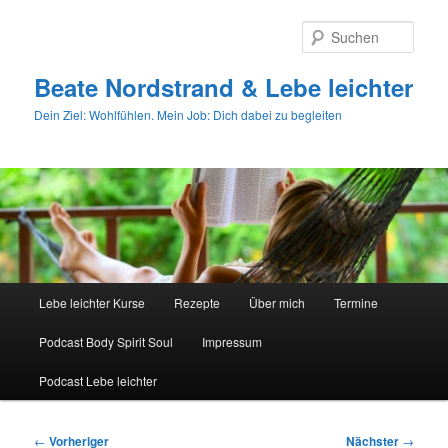
Zum
primären
Such
Inhalt
springen
Beate Nordstrand & Lebe leichter
Dein Ziel: Wohlfühlen. Mein Job: Dich dabei zu begleiten
Hauptmenü
Lebe leichter Kurse
Rezepte
Über mich
Termine
Podcast Body Spirit Soul
Impressum
Podcast Lebe leichter
Beitragsnavigation
←
Vorheriger
Nächster
→