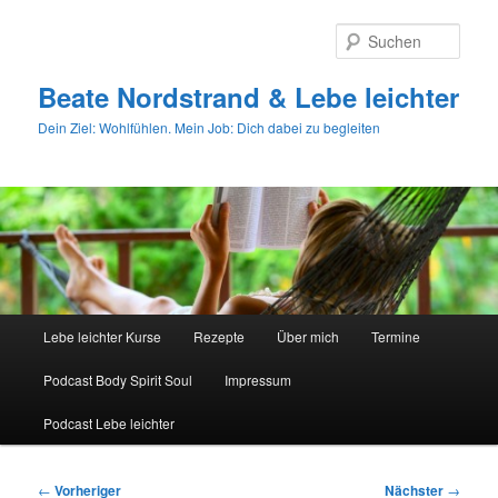
Zum
primären
Such
Inhalt
springen
Beate Nordstrand & Lebe leichter
Dein Ziel: Wohlfühlen. Mein Job: Dich dabei zu begleiten
Hauptmenü
Lebe leichter Kurse
Rezepte
Über mich
Termine
Podcast Body Spirit Soul
Impressum
Podcast Lebe leichter
Beitragsnavigation
←
Vorheriger
Nächster
→