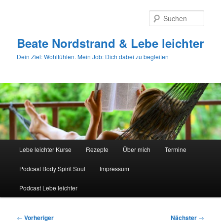
Zum
primären
Such
Inhalt
springen
Beate Nordstrand & Lebe leichter
Dein Ziel: Wohlfühlen. Mein Job: Dich dabei zu begleiten
Hauptmenü
Lebe leichter Kurse
Rezepte
Über mich
Termine
Podcast Body Spirit Soul
Impressum
Podcast Lebe leichter
Beitragsnavigation
←
Vorheriger
Nächster
→