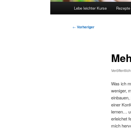
Hauptmenü
Lebe leichter Kurse
Rezepte
Beitragsnavigation
←
Vorheriger
Meh
Veröffentlic
Was ich m
weniger, 
einbauen, 
einer Konf
lernen… u
erleichet 
mich herv