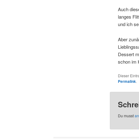
Auch dies
langes Fl
und ich se
Aber zunäc
Lieblingss
Dessert mi
schon im 
Dieser Eint
Permalink
.
Schre
Du musst
an