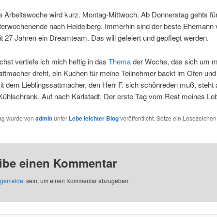
e Arbeitswoche wird kurz. Montag-Mittwoch. Ab Donnerstag gehts für
itterwochenende nach Heidelberg. Immerhin sind der beste Ehemann v
it 27 Jahren ein Dreamteam. Das will gefeiert und gepflegt werden.
hst vertiefe ich mich heftig in das
Thema
der Woche, das sich um m
attmacher dreht, ein Kuchen für meine Teilnehmer backt im Ofen und
t dem Lieblingssattmacher, den Herr F. sich schönreden muß, steht
Kühlschrank. Auf nach Karlstadt. Der erste Tag vom Rest meines Le
rag wurde von
admin
unter
Lebe leichter Blog
veröffentlicht. Setze ein Lesezeichen
ibe einen Kommentar
gemeldet
sein, um einen Kommentar abzugeben.