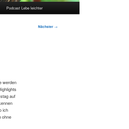
Podcast Lebe leichter
Nächster
→
ne werden
ighlights
mstag auf
 kennen
 ich
h ohne