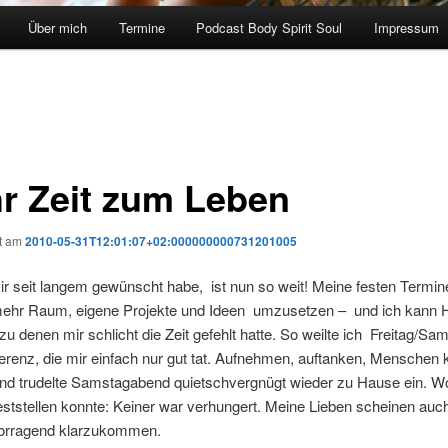
Über mich
Termine
Podcast Body Spirit Soul
Impressum
r Zeit zum Leben
ht am
2010-05-31T12:01:07+02:000000000731201005
ir seit langem gewünscht habe, ist nun so weit! Meine festen Termi
mehr Raum, eigene Projekte und Ideen umzusetzen – und ich kann H
zu denen mir schlicht die Zeit gefehlt hatte. So weilte ich Freitag/Sa
erenz, die mir einfach nur gut tat. Aufnehmen, auftanken, Menschen
nd trudelte Samstagabend quietschvergnügt wieder zu Hause ein. Wo
feststellen konnte: Keiner war verhungert. Meine Lieben scheinen auc
orragend klarzukommen.