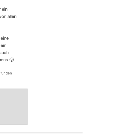
 ein
on allen
eine
 ein
 auch
bens 🙂
 für den