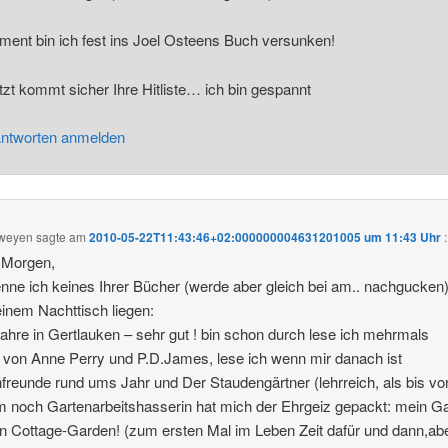
ent bin ich fest ins Joel Osteens Buch versunken!
tzt kommt sicher Ihre Hitliste… ich bin gespannt
ntworten anmelden
rweyen
sagte am
2010-05-22T11:43:46+02:000000004631201005 um 11:43 Uhr
:
 Morgen,
nne ich keines Ihrer Bücher (werde aber gleich bei am.. nachgucken
inem Nachttisch liegen:
 Jahre in Gertlauken – sehr gut ! bin schon durch lese ich mehrmals
 von Anne Perry und P.D.James, lese ich wenn mir danach ist
freunde rund ums Jahr und Der Staudengärtner (lehrreich, als bis vo
 noch Gartenarbeitshasserin hat mich der Ehrgeiz gepackt: mein G
in Cottage-Garden! (zum ersten Mal im Leben Zeit dafür und dann,ab