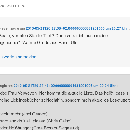
ZU „
FAULER LENZ
“
rweyen
sagte am
2010-05-21T20:27:08+02:000000000831201005 um 20:27 Uhr
:
Beate, verraten Sie die Titel ? Dann verrat ich auch meine
ingsbücher“. Warme Grüße aus Bonn, Ute
ntworten anmelden
agte am
2010-05-21T20:34:46+02:000000004631201005 um 20:34 Uhr
:
liebe Frau Verweyen, hier kommt die aktuelle Liste. Das heißt, dass s
meine Lieblingsbücher schlechthin, sondern mein aktuelles Lesefutter
 steckt mehr (Joel Osteen)
have and do it all, please (Chris Caine)
ieder Heißhunger (Cora Besser-Siegmund)…