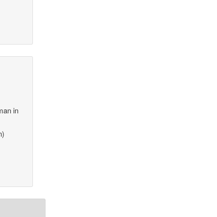
man in
n)