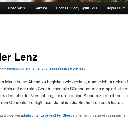
Über mich
Termine
Podcast Body Spirit Soul
Impressum
ler Lenz
ht am
2010-05-20T20:46:49+02:000000004931201005
en Mann heute Abend zu begleiten wie geplant, mache ich mir einen 
e allein auf der roten Couch, habe alle Bücher um mich drapiert, die m
nd widerstehe der Versuchung, endlich meine Steuern zu machen. U
r den Computer richtig!!! aus, damit ich die Bücher nun auch lese…
rag wurde von
admin
unter
Lebe leichter Blog
veröffentlicht. Setze ein Lesezeichen