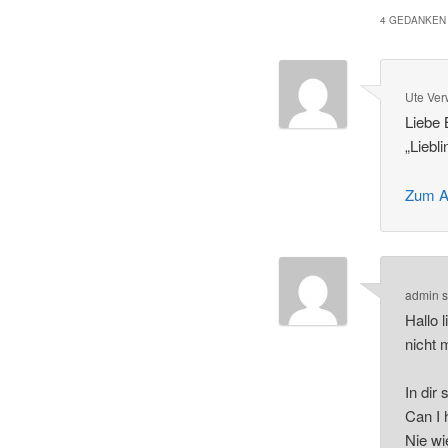
4 GEDANKEN 
Ute Ve
Liebe 
„Liebl
Zum A
admin
s
Hallo 
nicht 
In dir
Can I 
Nie w