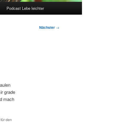
Podcast Lebe leichter
Nächster
→
faulen
ir grade
nd mach
 für den