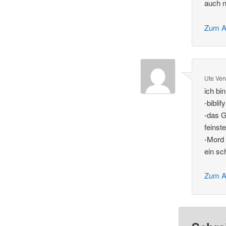
auch 
Zum A
Ute Ve
ich bin
-biblif
-das G
feinst
-Mord 
ein sc
Zum A