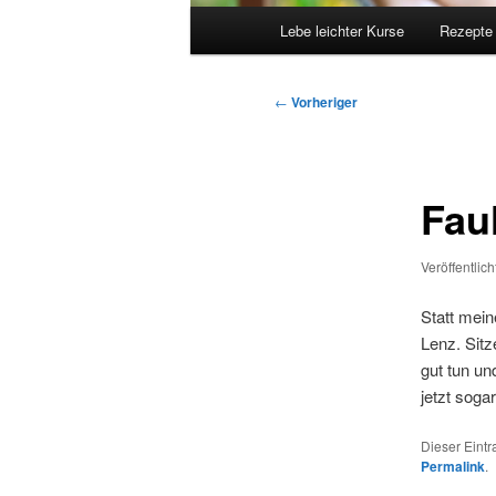
Hauptmenü
Lebe leichter Kurse
Rezepte
Beitragsnavigation
←
Vorheriger
Fau
Veröffentlic
Statt mein
Lenz. Sitz
gut tun u
jetzt soga
Dieser Eint
Permalink
.