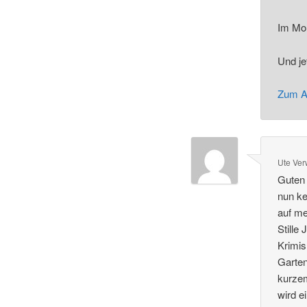
Im Mom
Und je
Zum A
Ute Ve
Guten
nun ke
auf me
Stille
Krimis
Garten
kurzem
wird e