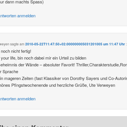
nur dann machts Spass)
ntworten anmelden
rweyen
sagte am
2010-05-22T11:47:50+02:000000005031201005 um 11:47 Uhr
:
 noch nicht fertig!
y your life, bin noch dabei mir ein Urteil zu bilden
eheimnis der Wände – absoluter Favorit! Thriller,Charakterstudie,Ro
er Sprache
in mageren Zeiten (fast Klassiker von Dorothy Sayers und Co-Autori
hönes Pfingstwochenende und herzliche Grüße, Ute Verweyen
ntworten anmelden