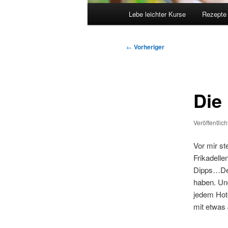
Hauptmenü
Lebe leichter Kurse
Rezepte
Beitragsnavigation
←
Vorheriger
Die
Veröffentlic
Vor mir st
Frikadelle
Dipps…Der 
haben. Un
jedem Hote
mit etwas 