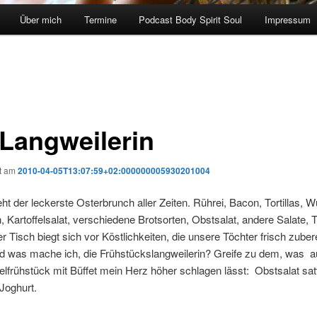
Über mich
Termine
Podcast Body Spirit Soul
Impressum
 Langweilerin
ht am
2010-04-05T13:07:59+02:000000005930201004
eht der leckerste Osterbrunch aller Zeiten. Rührei, Bacon, Tortillas, 
n, Kartoffelsalat, verschiedene Brotsorten, Obstsalat, andere Salate, 
Tisch biegt sich vor Köstlichkeiten, die unsere Töchter frisch zubere
d was mache ich, die Frühstückslangweilerin? Greife zu dem, was a
lfrühstück mit Büffet mein Herz höher schlagen lässt: Obstsalat sat
Joghurt.