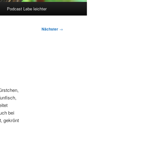
Podcast Lebe leichter
Nächster
→
Würstchen,
Tunfisch,
itet
uch bei
t, gekrönt