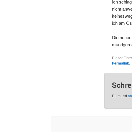
Ich schlag
nicht anw
keinesweg
ich am Os
Die neuen 
mundgerech
Dieser Eint
Permalink
.
Schre
Du musst
an