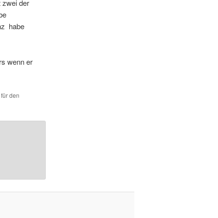
 zwei der
be
anz habe
rs wenn er
 für den