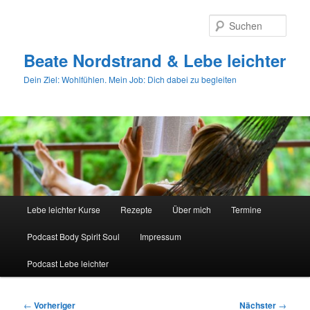
Zum
primären
Such
Inhalt
springen
Beate Nordstrand & Lebe leichter
Dein Ziel: Wohlfühlen. Mein Job: Dich dabei zu begleiten
Hauptmenü
Lebe leichter Kurse
Rezepte
Über mich
Termine
Podcast Body Spirit Soul
Impressum
Podcast Lebe leichter
Beitragsnavigation
←
Vorheriger
Nächster
→