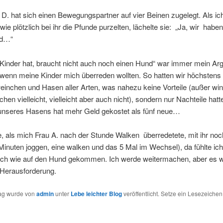
D. hat sich einen Bewegungspartner auf vier Beinen zugelegt. Als ic
wie plötzlich bei ihr die Pfunde purzelten, lächelte sie: „Ja, wir haben
nd…“
 Kinder hat, braucht nicht auch noch einen Hund“ war immer mein A
wenn meine Kinder mich überreden wollten. So hatten wir höchstens
inchen und Hasen aller Arten, was nahezu keine Vorteile (außer wi
hen vielleicht, vielleicht aber auch nicht), sondern nur Nachteile hatt
unseres Hasens hat mehr Geld gekostet als fünf neue…
, als mich Frau A. nach der Stunde Walken überredetete, mit ihr noc
Minuten joggen, eine walken und das 5 Mal im Wechsel), da fühlte ic
ch wie auf den Hund gekommen. Ich werde weitermachen, aber es w
 Herausforderung.
rag wurde von
admin
unter
Lebe leichter Blog
veröffentlicht. Setze ein Lesezeichen