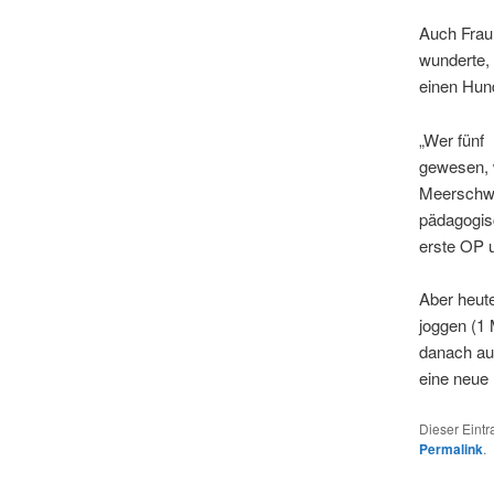
Auch Frau 
wunderte, 
einen Hu
„Wer fünf
gewesen, 
Meerschwe
pädagogisc
erste OP 
Aber heute
joggen (1 
danach au
eine neue
Dieser Eint
Permalink
.