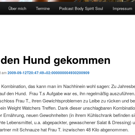
Über mich
Termine
Podcast Body Spirit Soul
Impressum
 den Hund gekommen
ht am
2009-09-12T20:47:49+02:000000004930200909
e Kombination, das kann man im Nachhinein wohl sagen: Zu Jahresb
 auf den Hund. Frau T.s Aufgabe war es, ihn regelmäßig auszuführen
schloss Frau T., ihren Gewichtsproblemen zu Leibe zu rücken und b
ein Weight Watchers Treffen. Dank dieser unschlagbaren Kombinati
er Ernährung, neuen Gewohnheiten (in ihrem Kühlschrank befinden s
chte Lebensmittel, u.a. abgepackter, gewaschener Salat & Dressing) 
partner mit Schnauze hat Frau T. inzwischen 48 Kilo abgenommen.