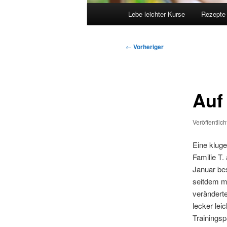
Hauptmenü
Lebe leichter Kurse
Rezepte
Beitragsnavigation
←
Vorheriger
Auf
Veröffentlic
Eine klug
Familie T.
Januar be
seitdem m
verändert
lecker lei
Trainings