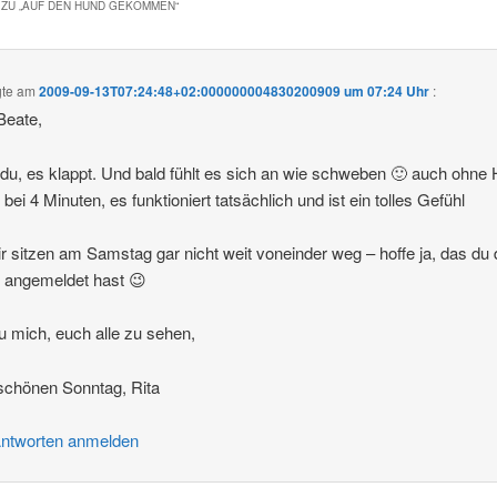
ZU „
AUF DEN HUND GEKOMMEN
“
gte am
2009-09-13T07:24:48+02:000000004830200909 um 07:24 Uhr
:
Beate,
 du, es klappt. Und bald fühlt es sich an wie schweben 🙂 auch ohne
 bei 4 Minuten, es funktioniert tatsächlich und ist ein tolles Gefühl
ir sitzen am Samstag gar nicht weit voneinder weg – hoffe ja, das du 
 angemeldet hast 😉
eu mich, euch alle zu sehen,
schönen Sonntag, Rita
ntworten anmelden