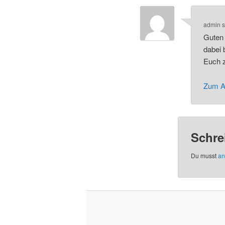
admin
s
Guten 
dabei 
Euch 
Zum A
Schre
Du musst
an