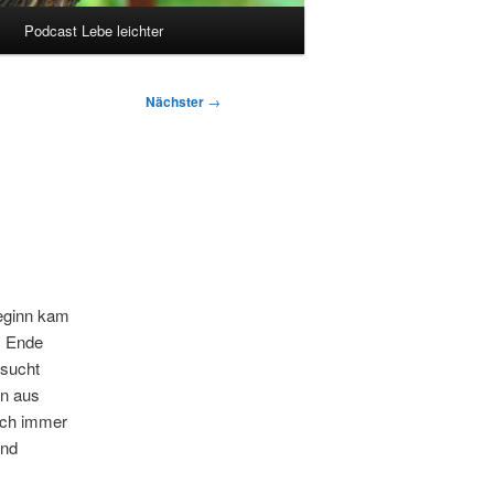
Podcast Lebe leichter
Nächster
→
eginn kam
. Ende
esucht
on aus
ich immer
und