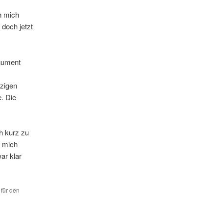
h mich
 doch jetzt
rgument
nzigen
e. Die
h kurz zu
h mich
ar klar
 für den