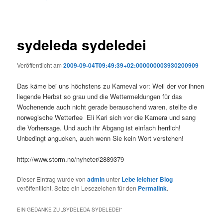
sydeleda sydeledei
Veröffentlicht am
2009-09-04T09:49:39+02:000000003930200909
Das käme bei uns höchstens zu Karneval vor: Weil der vor ihnen
liegende Herbst so grau und die Wettermeldungen für das
Wochenende auch nicht gerade berauschend waren, stellte die
norwegische Wetterfee Eli Kari sich vor die Kamera und sang
die Vorhersage. Und auch ihr Abgang ist einfach herrlich!
Unbedingt angucken, auch wenn Sie kein Wort verstehen!
http://www.storm.no/nyheter/2889379
Dieser Eintrag wurde von
admin
unter
Lebe leichter Blog
veröffentlicht. Setze ein Lesezeichen für den
Permalink
.
EIN GEDANKE ZU „
SYDELEDA SYDELEDEI
“