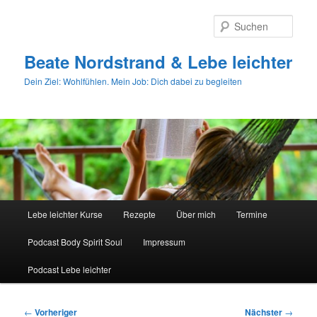
Zum
primären
Such
Inhalt
springen
Beate Nordstrand & Lebe leichter
Dein Ziel: Wohlfühlen. Mein Job: Dich dabei zu begleiten
Hauptmenü
Lebe leichter Kurse
Rezepte
Über mich
Termine
Podcast Body Spirit Soul
Impressum
Podcast Lebe leichter
Beitragsnavigation
←
Vorheriger
Nächster
→