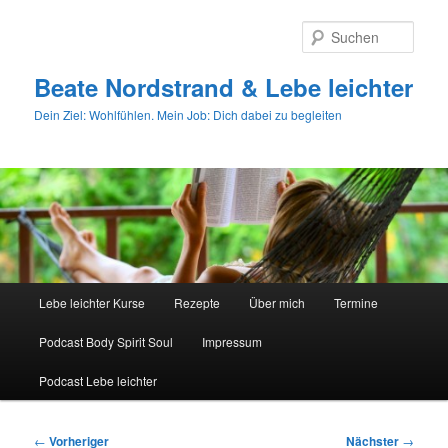
Zum
primären
Such
Inhalt
springen
Beate Nordstrand & Lebe leichter
Dein Ziel: Wohlfühlen. Mein Job: Dich dabei zu begleiten
Hauptmenü
Lebe leichter Kurse
Rezepte
Über mich
Termine
Podcast Body Spirit Soul
Impressum
Podcast Lebe leichter
Beitragsnavigation
←
Vorheriger
Nächster
→