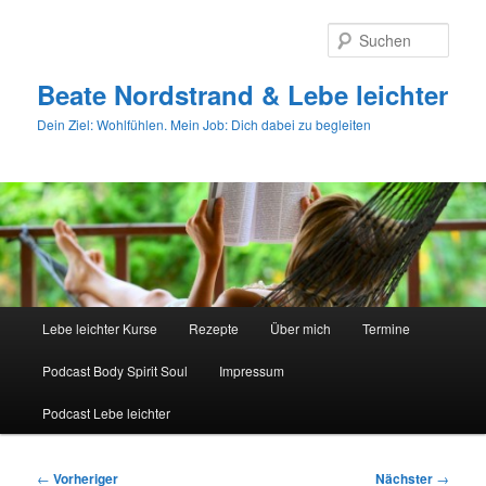
Zum
primären
Such
Inhalt
springen
Beate Nordstrand & Lebe leichter
Dein Ziel: Wohlfühlen. Mein Job: Dich dabei zu begleiten
Hauptmenü
Lebe leichter Kurse
Rezepte
Über mich
Termine
Podcast Body Spirit Soul
Impressum
Podcast Lebe leichter
Beitragsnavigation
←
Vorheriger
Nächster
→