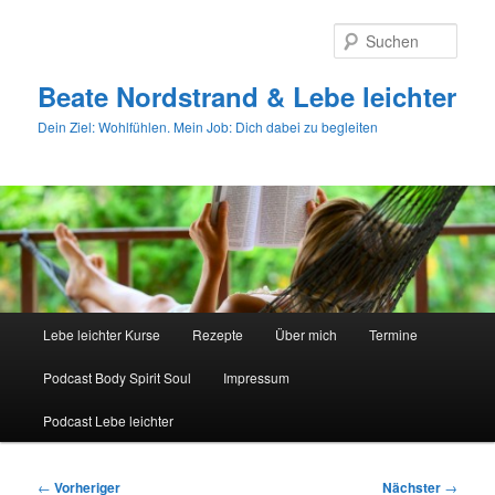
Zum
primären
Such
Inhalt
springen
Beate Nordstrand & Lebe leichter
Dein Ziel: Wohlfühlen. Mein Job: Dich dabei zu begleiten
Hauptmenü
Lebe leichter Kurse
Rezepte
Über mich
Termine
Podcast Body Spirit Soul
Impressum
Podcast Lebe leichter
Beitragsnavigation
←
Vorheriger
Nächster
→