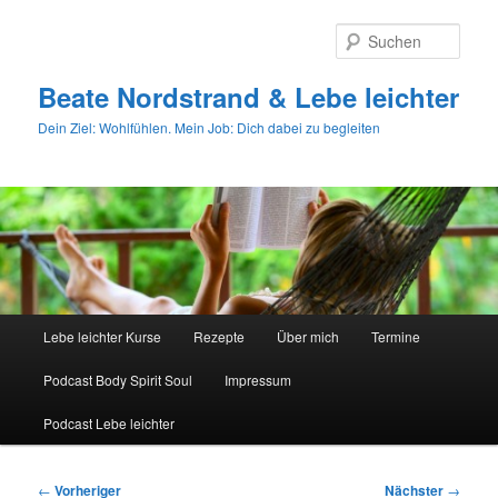
Zum
primären
Such
Inhalt
springen
Beate Nordstrand & Lebe leichter
Dein Ziel: Wohlfühlen. Mein Job: Dich dabei zu begleiten
Hauptmenü
Lebe leichter Kurse
Rezepte
Über mich
Termine
Podcast Body Spirit Soul
Impressum
Podcast Lebe leichter
Beitragsnavigation
←
Vorheriger
Nächster
→