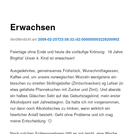
Erwachsen
Veröffentlicht am
2009-02-25T23:58:32+02:000000003228200902
Feiertage ohne Ende und heute die vorläufige Krönung: 18 Jahre
Birgitta! Unser 4. Kind ist erwachsen!
Ausgedehntes, gemeinsames Frühstück, Wunschmittagessen,
Kaffee und, um unsere norwegischen Wurzeln wenigstens ein
bisschen zu streifen Skillingsboller (Zimtschnecken) og Lefser (in
etwa gefaltete Pfannekuchen mit Zucker und Zimt). Und abends
ein halbes Gläschen Sekt auf das Geburtstagskind, mein erster
Alkoholpoint seit Jahresbeginn. Da hatte ich mir vorgenommen,
nur dann noch Alkoholisches zu trinken, wenn wirklich ein
feierlicher Anlaß besteht. Geht ohne Probleme und ich mag
meine Entscheidung 🙂
Nach solchen Schlemmertagen fällt es mir leicht, eine Woche