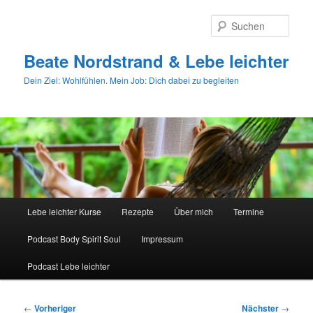
Zum
primären
Such
Inhalt
springen
Beate Nordstrand & Lebe leichter
Dein Ziel: Wohlfühlen. Mein Job: Dich dabei zu begleiten
Hauptmenü
Lebe leichter Kurse
Rezepte
Über mich
Termine
Podcast Body Spirit Soul
Impressum
Podcast Lebe leichter
Beitragsnavigation
←
Vorheriger
Nächster
→