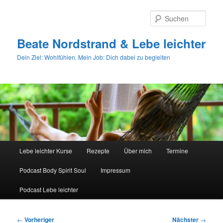
Zum
primären
Such
Inhalt
springen
Beate Nordstrand & Lebe leichter
Dein Ziel: Wohlfühlen. Mein Job: Dich dabei zu begleiten
Hauptmenü
Lebe leichter Kurse
Rezepte
Über mich
Termine
Podcast Body Spirit Soul
Impressum
Podcast Lebe leichter
Beitragsnavigation
←
Vorheriger
Nächster
→