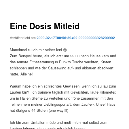
Eine Dosis Mitleid
Veröffentlicht am
2009-02-17T00:56:39+02:000000003928200902
Manchmal tu ich mir selber leid 🙁
Zum Beispiel heute, als ich erst um 22.00 nach Hause kam und
das reinste Fitnesstraining in Punkto Tische wuchten, Kisten
schleppen und wie der Sausewind auf- und abbauen absolviert
hatte. Alleine!
Warum habe ich ein schlechtes Gewissen, wenn ich zu lau zum
Laufen bin? Ich trainiere täglich mit Gewichten, laufe Kilometer,
um in Hallen Sterne zu verteilen und fröne zusammen mit den
Teilnehmern meiner Lieblingssportart, dem
Lachen
. Unser Haus
hat übrigens 44 Stufen (one way!!!)
Ich bin zum Umfallen müde und muß mich mal selbst zum
Lachen bringen, dann gehts mir gleich besser.