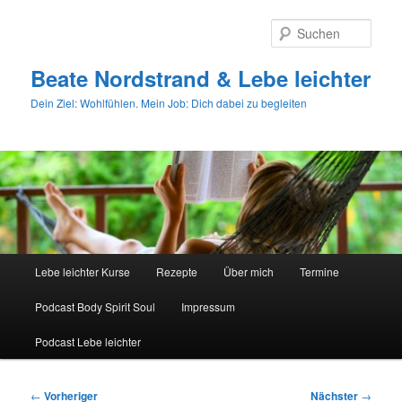
Zum
primären
Such
Inhalt
springen
Beate Nordstrand & Lebe leichter
Dein Ziel: Wohlfühlen. Mein Job: Dich dabei zu begleiten
Hauptmenü
Lebe leichter Kurse
Rezepte
Über mich
Termine
Podcast Body Spirit Soul
Impressum
Podcast Lebe leichter
Beitragsnavigation
←
Vorheriger
Nächster
→