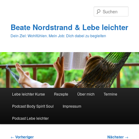
Zum
primären
Such
Inhalt
springen
Beate Nordstrand & Lebe leichter
Dein Ziel: Wohlfühlen. Mein Job: Dich dabei zu begleiten
Hauptmenü
Lebe leichter Kurse
Rezepte
Über mich
Termine
Podcast Body Spirit Soul
Impressum
Podcast Lebe leichter
Beitragsnavigation
←
Vorheriger
Nächster
→