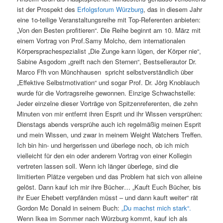
ist der Prospekt des
Erfolgsforum Würzburg
, das in diesem Jahr
eine 1o-teilige Veranstaltungsreihe mit Top-Referenten anbieten:
„Von den Besten profitieren“. Die Reihe beginnt am 10. März mit
einem Vortrag von Prof.Samy Molcho, dem internationalen
Körpersprachespezialist „Die Zunge kann lügen, der Körper nie“,
Sabine Asgodom „greift nach den Sternen“, Bestsellerautor Dr.
Marco Ffh von Münchhausen spricht selbstverständlich über
„Effektive Selbstmotivation“ und sogar Prof. Dr. Jörg Knoblauch
wurde für die Vortragsreihe gewonnen. Einzige Schwachstelle:
Jeder einzelne dieser Vorträge von Spitzenreferenten, die zehn
Minuten von mir entfernt ihren Esprit und ihr Wissen versprühen:
Dienstags abends versprühe auch ich regelmäßig meinen Esprit
und mein Wissen, und zwar in meinem Weight Watchers Treffen.
Ich bin hin- und hergerissen und überlege noch, ob ich mich
vielleicht für den ein oder anderern Vortrag von einer Kollegin
vertreten lassen soll. Wenn ich länger überlege, sind die
limitierten Plätze vergeben und das Problem hat sich von alleine
gelöst. Dann kauf ich mir ihre Bücher… „Kauft Euch Bücher, bis
ihr Euer Ehebett verpfänden müsst – und dann kauft weiter“ rät
Gordon Mc Donald in seinem Buch:
„Du machst mich stark“.
Wenn Ikea im Sommer nach Würzburg kommt, kauf ich als