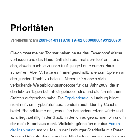
Prioritäten
Veröffentlicht am
2009-01-03T18:10:19+02:000000001931200901
Gleich zwei meiner Töchter haben heute das
Ferienhotel Mama
verlassen und das Haus fühlt sich erst mal sehr leer an – und
das, obwohl auch jetzt noch fünf junge Leute durchs Haus
schwirren. Aber V. hatte es immer geschafft, alle zum Spielen an
den „runden Tisch“ zu holen… Neben mir stapeln sich
verlockende Weiterbildungsangebote für das Jahr 2009, die in
den letzten Tagen bei mir eingetrudelt sind und die ich mir zum
Sichten aufgehoben habe. Die
Typakademie
in Limburg bildet
nicht nur zum Typberater aus, sondern auch Identity-Coachs,
bietet Rhetorikkurse an , was mich besonders reizen würde und
ach, liegt zufällig in der Stadt, in der ich aufgewachsen bin und in
der mein Elternhaus steht. Vielleicht gönne ich mir das
Forum
der Inspiration
am 23. Mai in der Limburger Stadthalle mit Pater
Anselm Grün als Hauptsprecher. Mindestens genauso verlockend