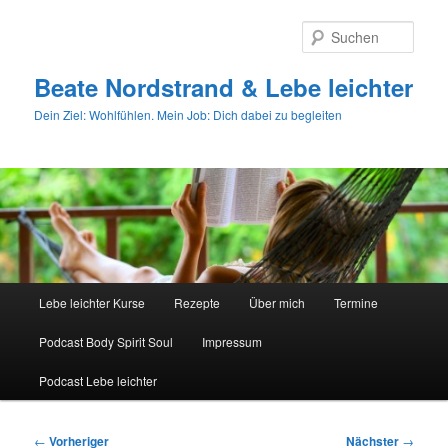
Zum
primären
Such
Inhalt
springen
Beate Nordstrand & Lebe leichter
Dein Ziel: Wohlfühlen. Mein Job: Dich dabei zu begleiten
Hauptmenü
Lebe leichter Kurse
Rezepte
Über mich
Termine
Podcast Body Spirit Soul
Impressum
Podcast Lebe leichter
Beitragsnavigation
←
Vorheriger
Nächster
→