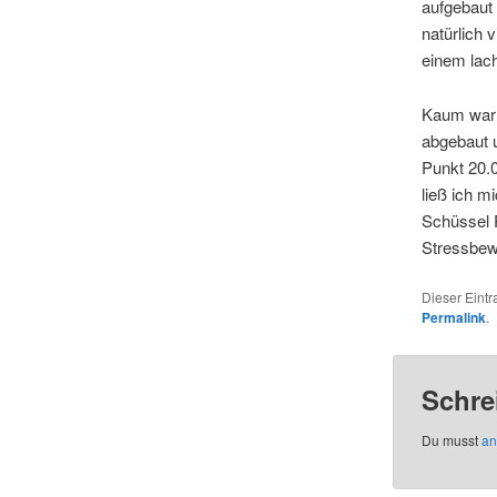
aufgebaut 
natürlich
einem lac
Kaum war d
abgebaut u
Punkt 20.0
ließ ich m
Schüssel 
Stressbewä
Dieser Eint
Permalink
.
Schre
Du musst
an