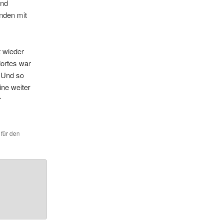
und
nden mit
t wieder
dortes war
. Und so
ine weiter
r
 für den