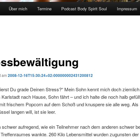
Über mich
Termine
Podcast Body Spirit Soul
Impressum
essbewältigung
ht am
2008-12-16T15:30:24+02:000000002431200812
erst Du grade Deinen Stress?“ Mein Sohn kennt mich doch ziemlich 
 Karlstadt nach Hause, Sohn fährt – und ich halte die noch halb gefüll
mit frischem Popcorn auf dem Schoß und knuspere sie alle weg. Als
ssel langen will, ist sie leer.
 schwer aufregend, wie ein Teilnehmer nach dem anderen schwer be
 Treffenraumes wankte. 260 Kilo Lebensmittel wurden zugunsten der 