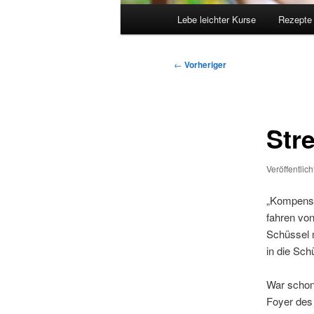
Hauptmenü
Lebe leichter Kurse
Rezepte
Beitragsnavigation
←
Vorheriger
Str
Veröffentlic
„Kompensi
fahren von
Schüssel 
in die Schü
War schon
Foyer des