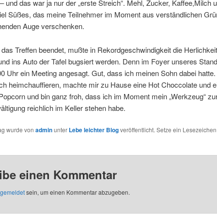
– und das war ja nur der „erste Streich“. Mehl, Zucker, Kaffee,Milch 
 viel Süßes, das meine Teilnehmer im Moment aus verständlichen Grü
henden Auge verschenken.
as Treffen beendet, mußte in Rekordgeschwindigkeit die Herlichkei
nd ins Auto der Tafel bugsiert werden. Denn im Foyer unseres Stan
0 Uhr ein Meeting angesagt. Gut, dass ich meinen Sohn dabei hatte
ich heimchauffieren, machte mir zu Hause eine Hot Choccolate und e
Popcorn und bin ganz froh, dass ich im Moment mein „Werkzeug“ zu
ltigung reichlich im Keller stehen habe.
rag wurde von
admin
unter
Lebe leichter Blog
veröffentlicht. Setze ein Lesezeichen
ibe einen Kommentar
gemeldet
sein, um einen Kommentar abzugeben.