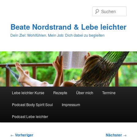
Zum
primären
Such
Inhalt
springen
Beate Nordstrand & Lebe leichter
Dein Ziel: Wohlfühlen. Mein Job: Dich dabei zu begleiten
Hauptmenü
Lebe leichter Kurse
Rezepte
Über mich
Termine
Podcast Body Spirit Soul
Impressum
Podcast Lebe leichter
Beitragsnavigation
←
Vorheriger
Nächster
→