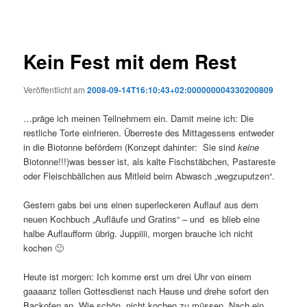
Kein Fest mit dem Rest
Veröffentlicht am
2008-09-14T16:10:43+02:000000004330200809
…präge ich meinen Teilnehmern ein. Damit meine ich: Die
restliche Torte einfrieren. Überreste des Mittagessens entweder
in die Biotonne befördern (Konzept dahinter: Sie sind
keine
Biotonne!!!)was besser ist, als kalte Fischstäbchen, Pastareste
oder Fleischbällchen aus Mitleid beim Abwasch „wegzuputzen“.
Gestern gabs bei uns einen superleckeren Auflauf aus dem
neuen Kochbuch „Aufläufe und Gratins“ – und es blieb eine
halbe Auflaufform übrig. Juppiiii, morgen brauche ich nicht
kochen 🙂
Heute ist morgen: Ich komme erst um drei Uhr von einem
gaaaanz tollen Gottesdienst nach Hause und drehe sofort den
Backofen an. Wie schön, nicht kochen zu müssen. Nach ein