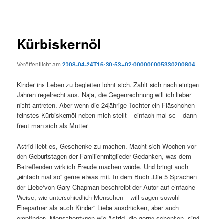
Kürbiskernöl
Veröffentlicht am
2008-04-24T16:30:53+02:000000005330200804
Kinder ins Leben zu begleiten lohnt sich. Zahlt sich nach einigen
Jahren regelrecht aus. Naja, die Gegenrechnung will ich lieber
nicht antreten. Aber wenn die 24jährige Tochter ein Fläschchen
feinstes Kürbiskernöl neben mich stellt – einfach mal so – dann
freut man sich als Mutter.
Astrid liebt es, Geschenke zu machen. Macht sich Wochen vor
den Geburtstagen der Familienmitglieder Gedanken, was dem
Betreffenden wirklich Freude machen würde. Und bringt auch
„einfach mal so“ gerne etwas mit. In dem Buch „Die 5 Sprachen
der Liebe“von Gary Chapman beschreibt der Autor auf einfache
Weise, wie unterschiedlich Menschen – will sagen sowohl
Ehepartner als auch Kinder“ Liebe ausdrücken, aber auch
empfinden. Menschentypen wie Astrid, die gerne schenken, sind