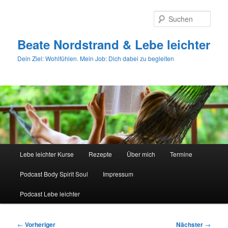
Zum
primären
Such
Inhalt
springen
Beate Nordstrand & Lebe leichter
Dein Ziel: Wohlfühlen. Mein Job: Dich dabei zu begleiten
Hauptmenü
Lebe leichter Kurse
Rezepte
Über mich
Termine
Podcast Body Spirit Soul
Impressum
Podcast Lebe leichter
Beitragsnavigation
←
Vorheriger
Nächster
→