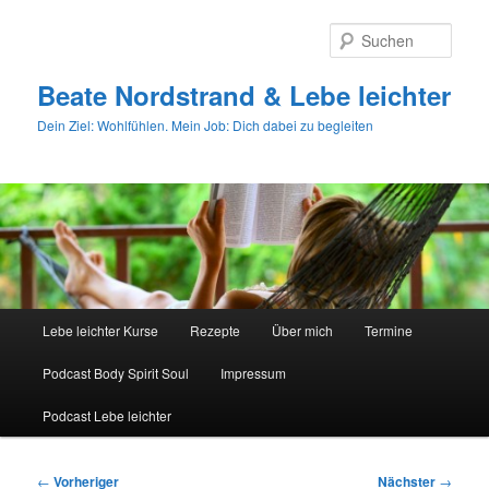
Zum
primären
Such
Inhalt
springen
Beate Nordstrand & Lebe leichter
Dein Ziel: Wohlfühlen. Mein Job: Dich dabei zu begleiten
Hauptmenü
Lebe leichter Kurse
Rezepte
Über mich
Termine
Podcast Body Spirit Soul
Impressum
Podcast Lebe leichter
Beitragsnavigation
←
Vorheriger
Nächster
→