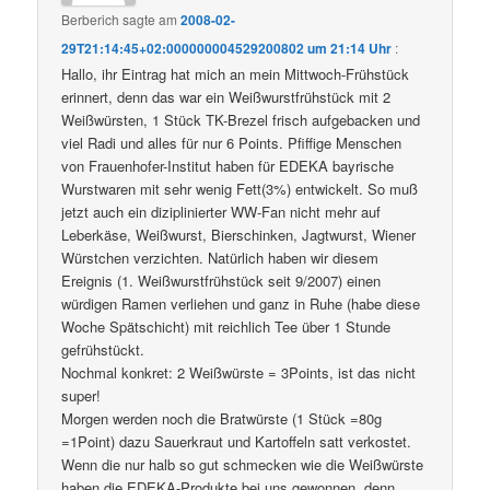
Berberich
sagte am
2008-02-
29T21:14:45+02:000000004529200802 um 21:14 Uhr
:
Hallo, ihr Eintrag hat mich an mein Mittwoch-Frühstück
erinnert, denn das war ein Weißwurstfrühstück mit 2
Weißwürsten, 1 Stück TK-Brezel frisch aufgebacken und
viel Radi und alles für nur 6 Points. Pfiffige Menschen
von Frauenhofer-Institut haben für EDEKA bayrische
Wurstwaren mit sehr wenig Fett(3%) entwickelt. So muß
jetzt auch ein diziplinierter WW-Fan nicht mehr auf
Leberkäse, Weißwurst, Bierschinken, Jagtwurst, Wiener
Würstchen verzichten. Natürlich haben wir diesem
Ereignis (1. Weißwurstfrühstück seit 9/2007) einen
würdigen Ramen verliehen und ganz in Ruhe (habe diese
Woche Spätschicht) mit reichlich Tee über 1 Stunde
gefrühstückt.
Nochmal konkret: 2 Weißwürste = 3Points, ist das nicht
super!
Morgen werden noch die Bratwürste (1 Stück =80g
=1Point) dazu Sauerkraut und Kartoffeln satt verkostet.
Wenn die nur halb so gut schmecken wie die Weißwürste
haben die EDEKA-Produkte bei uns gewonnen, denn