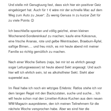
Und stelle mit Genugtuung fest, dass sich hier ein positiver Geiz
eingebürgert hat. Auch für 1 € wäre mir der schnelle Mac auf dem
Weg zum Auto zu „teuer“. Zu wenig Genuss in zu kurzer Zeit für
zu viele Points 😉
Ich beschließe spontan und völlig geizfrei, einen kleinen
Wochenend-Sondereinkauf zu machen; kaufe eine Kokosnus,
eine frische Ananas, rote und gelbe Weintrauben, Braeburn-Äpfel,
saftige Birnen…. und freu mich, es mir heute abend mit meiner
Familie so richtig gemütlich zu machen.
Nach einer Woche Selters (naja, bei mir ist es ehrlich gesagt
sogar Leitungswasser) ist heute abend Sekt angesagt. Und auch
hier will ich ehrlich sein, ist es alkoholfreier Sekt. Sieht aber
superedel aus.
Im Real habe ich noch ein witziges Erlebnis: Ratlos stehe ich vor
dem langen Regal mit den Backzutaten, suche und suche… Ich
will heute schon mal den Limetten-Kokos-Kuchen aus dem neuen
WW-Magazin ausprobieren, den ich meinen Teilnehmern für die
nächste Woche versprochen habe. Aber wo sind hier die