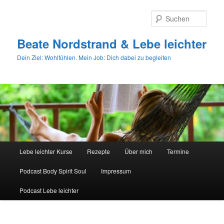
Zum
primären
Such
Inhalt
springen
Beate Nordstrand & Lebe leichter
Dein Ziel: Wohlfühlen. Mein Job: Dich dabei zu begleiten
Hauptmenü
Lebe leichter Kurse
Rezepte
Über mich
Termine
Podcast Body Spirit Soul
Impressum
Podcast Lebe leichter