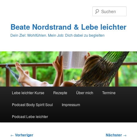
Zum
primären
Such
Inhalt
springen
Beate Nordstrand & Lebe leichter
Dein Ziel: Wohlfühlen. Mein Job: Dich dabei zu begleiten
Hauptmenü
Lebe leichter Kurse
Rezepte
Über mich
Termine
Podcast Body Spirit Soul
Impressum
Podcast Lebe leichter
Beitragsnavigation
←
Vorheriger
Nächster
→