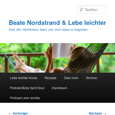
Zum
primären
Such
Inhalt
springen
Beate Nordstrand & Lebe leichter
Dein Ziel: Wohlfühlen. Mein Job: Dich dabei zu begleiten
Hauptmenü
Lebe leichter Kurse
Rezepte
Über mich
Termine
Podcast Body Spirit Soul
Impressum
Podcast Lebe leichter
Beitragsnavigation
←
Vorheriger
Nächster
→