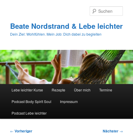
Zum
primären
Such
Inhalt
springen
Beate Nordstrand & Lebe leichter
Dein Ziel: Wohlfühlen. Mein Job: Dich dabei zu begleiten
Hauptmenü
Lebe leichter Kurse
Rezepte
Über mich
Termine
Podcast Body Spirit Soul
Impressum
Podcast Lebe leichter
Beitragsnavigation
←
Vorheriger
Nächster
→