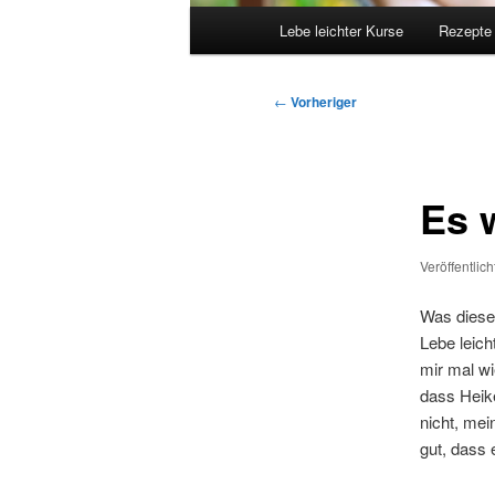
Hauptmenü
Lebe leichter Kurse
Rezepte
Beitragsnavigation
←
Vorheriger
Es 
Veröffentlic
Was dieser
Lebe leich
mir mal w
dass Heike
nicht, mei
gut, dass 