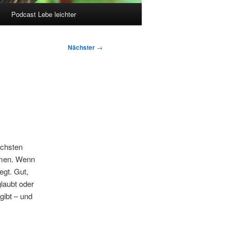
Podcast Lebe leichter
Nächster
→
ächsten
ehmen. Wenn
gt. Gut,
glaubt oder
gibt – und