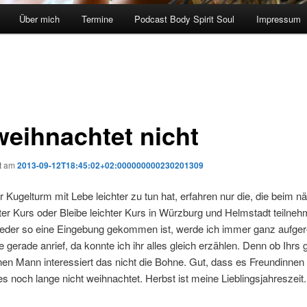
Über mich
Termine
Podcast Body Spirit Soul
Impressum
weihnachtet nicht
ht am
2013-09-12T18:45:02+02:000000000230201309
 Kugelturm mit Lebe leichter zu tun hat, erfahren nur die, die beim n
ter Kurs oder Bleibe leichter Kurs in Würzburg und Helmstadt teiln
ieder so eine Eingebung gekommen ist, werde ich immer ganz aufgere
 gerade anrief, da konnte ich ihr alles gleich erzählen. Denn ob Ihrs 
nen Mann interessiert das nicht die Bohne. Gut, dass es Freundinnen 
es noch lange nicht weihnachtet. Herbst ist meine Lieblingsjahreszeit.