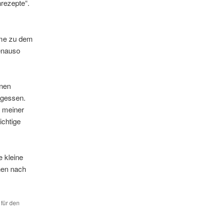
rezepte“.
mme zu dem
enauso
inen
egessen.
n meiner
ichtige
e kleine
hen nach
 für den