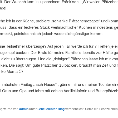
lt. Der Wunsch kam in lupenreinem Fränkisch.: „Wir wollen Plätzchen
age!
ehe ich in der Küche, probiere „schlanke Plätzchenrezepte“ und ko
luss, dass ein leckeres Stück weihnachtlicher Kuchen mindestens g
hmeckt, pointstechnisch jedoch wesentlich günstiger kommt.
ne Teilnehmer überzeuge? Auf jeden Fall werde ich für 7 Treffen je e
gelhupf backen. Der Erste für meine Familie ist bereits zur Hälfte g
leicht zu überzeugen. Und die „richtigen“ Plätzchen lasse ich mir vo
ken. Die sagt: Um gute Plätzchen zu backen, braucht man Zeit und r
anke Mama 🙂
ch nächsten Freitag „nach Hause“ , gönne mir und meiner Tochter ein
i Oma und Opa und fahre mit echten Vanillekipferln und Butterplätzc
rag wurde von
admin
unter
Lebe leichter Blog
veröffentlicht. Setze ein Lesezeichen