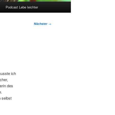
Podcast Lebe leichter
Nächster
→
musste ich
cher,
erin des
e.
 selbst