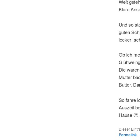
Weit gefeh
Klare Ans
Und so st
guten Sch
lecker sc
Ob ich mei
Glühweingu
Die waren 
Mutter bac
Butter. D
So fahre i
Auszeit be
Hause 🙂
Dieser Eint
Permalink
.