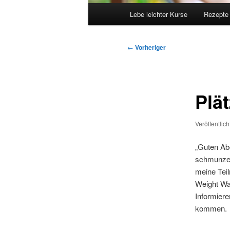
Hauptmenü
Lebe leichter Kurse
Rezepte
Beitragsnavigation
←
Vorheriger
Plät
Veröffentlic
„Guten Abe
schmunzeln
meine Teil
Weight Wat
Informiere
kommen.